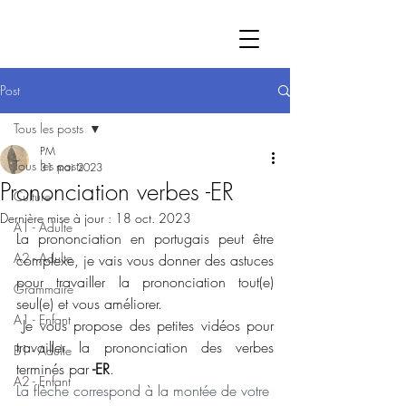
Post
Tous les posts
PM
Tous les posts
31 mai 2023
Prononciation verbes -ER
Culture
Dernière mise à jour :
18 oct. 2023
A1 - Adulte
La prononciation en portugais peut être 
A2 - Adulte
complexe, je vais vous donner des astuces 
pour travailler la prononciation tout(e) 
Grammaire
seul(e) et vous améliorer. 
A1 - Enfant
 Je vous propose des petites vidéos pour 
travailler la prononciation des verbes 
B1 - Adulte
terminés par
 -ER
. 
A2 - Enfant
La flèche correspond à la montée de votre 