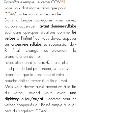
voix.
 Par exemple, le verbe COM
ER
, 
Conseil
votre voix doit monter alors que pour 
C
O
ME, votre voix doit descendre. 
Dans la langue portugaise, vous devez 
toujours accentuer l'
avant dernière-syllabe
sauf dans quelques situations comme
 les 
verbes à l'infinitif
 où vous devez appuyer 
sur 
la dernière syllabe
. La suppression du 
-
R
 final change complètement la 
prononciation du mot. 
Faites attention
 à la lettre 
-E
 finale, elle 
n'est pas du tout prononcée, 
vous devez 
prononcer que la consonne et votre 
bouche doit se fermer à la fin du mot. 
Mais vous devez aussi accentuer à la fin 
du verbe, quand vous avez 
une 
diphtongue (eu/ou/ai..)
 comme pour les 
verbes conjugués au Passé simple à la 3° 
pers du singulier:  COM
EU.