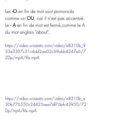
Les 
-O
 en fin de mot sont prononcés 
comme un 
OU
, car il n'est pas accentué. 
Le 
- A
 en fin de mot est fermé,comme le A 
du mot anglais "about". 
https://video.wixstatic.com/video/e8310b_9
33e3307c31c4dd2aa02c69abb4247e6/7
20p/mp4/file.mp4
https://video.wixstatic.com/video/e8310b_a
30b776550c24425aee7df76bfc43950/72
0p/mp4/file.mp4