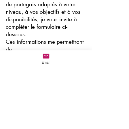
de portugais adaptés à votre
niveau, à vos objectifs et à vos
disponibilités, je vous invite à
compléter le formulaire ci-
dessous.
Ces informations me permettront
de :
mieux comprendre votre projet
Email
(personnel, professionnel,
voyage, CPF, etc.),
évaluer votre niveau de
portugais,
vous orienter vers la formule la
plus adaptée (cours particuliers,
formation CPF, adulte ou enfant).
Une fois le formulaire envoyé,
vous serez contacté(e)