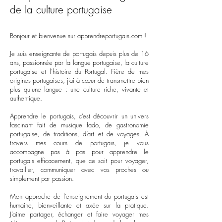
de la culture portugaise
Bonjour et bienvenue sur apprendreportugais.com !
Je suis enseignante de portugais depuis plus de 16
ans, passionnée par la langue portugaise, la culture
portugaise et l’histoire du Portugal. Fière de mes
origines portugaises, j’ai à cœur de transmettre bien
plus qu’une langue : une culture riche, vivante et
authentique.
Apprendre le portugais, c’est découvrir un univers
fascinant fait de musique fado, de gastronomie
portugaise, de traditions, d’art et de voyages. À
travers mes cours de portugais, je vous
accompagne pas à pas pour apprendre le
portugais efficacement, que ce soit pour voyager,
travailler, communiquer avec vos proches ou
simplement par passion.
Mon approche de l’enseignement du portugais est
humaine, bienveillante et axée sur la pratique.
J’aime partager, échanger et faire voyager mes