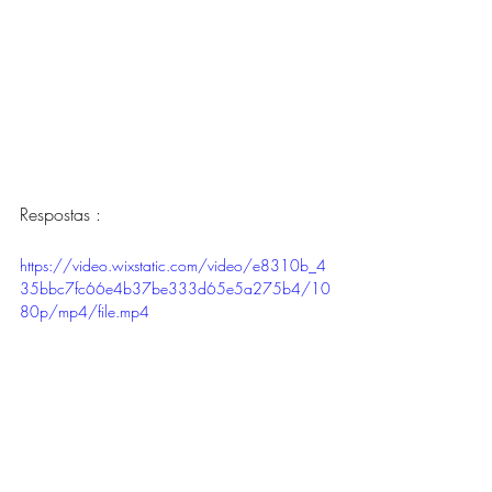
Respostas :
https://video.wixstatic.com/video/e8310b_4
35bbc7fc66e4b37be333d65e5a275b4/10
80p/mp4/file.mp4