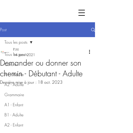
Post
Tous les posts
P.M
Tous les posts
14 janv. 2021
Demander ou donner son
Culture
chemin - Débutant - Adulte
A1 - Adulte
Dernière mise à jour :
18 oct. 2023
A2 - Adulte
Grammaire
A1 - Enfant
B1 - Adulte
A2 - Enfant