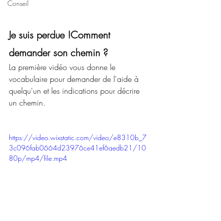
Conseil
Je suis perdue !Comment 
demander son chemin ?
La première vidéo vous donne le 
vocabulaire pour demander de l'aide à 
quelqu'un et les indications pour décrire 
un chemin.
https://video.wixstatic.com/video/e8310b_7
3c096fab0664d23976ce41ef6aedb21/10
80p/mp4/file.mp4