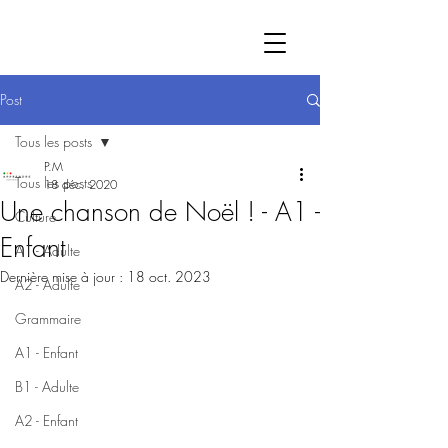
Post
Tous les posts
P.M
Tous les posts
18 déc. 2020
Une chanson de Noël ! - A1 -
Culture
Enfant
A1 - Adulte
Dernière mise à jour :
18 oct. 2023
A2 - Adulte
Grammaire
A1 - Enfant
B1 - Adulte
A2 - Enfant