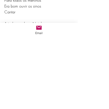
Para todos os meninos
Era bom ouvir os sinos
Cantar
A todos um bom Natal
A todos um bom Natal
Email
Que seja um bom Natal
Para todos nós
Que seja um bom Natal
Para todos nós
A1
enfant
noel
natal
Culture
A1 - Enfant