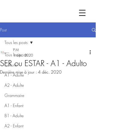
Post
Tous les posts
P.M
Tous les posts
1 déc. 2020
SER ou ESTAR - A1 - Adulto
Culture
Dernière mise à jour :
4 déc. 2020
A1 - Adulte
A2 - Adulte
Grammaire
A1 - Enfant
B1 - Adulte
A2 - Enfant