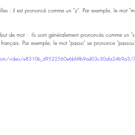
elles : il est prononcé comme un "z". Par exemple, le mot "m
but de mot :  ils sont généralement prononcés comme un "s
n français. Par exemple, le mot "passo" se prononce "passou
tic.com/video/e8310b_d9522560e6bf4fb9ad03c30afa24b9a3/