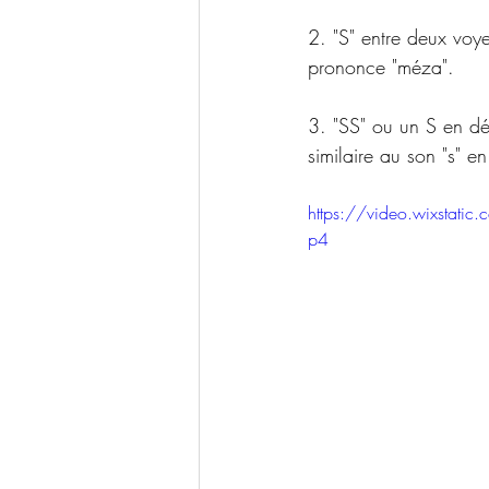
2. "S" entre deux voy
prononce "méza".
3. "SS" ou un S en dé
similaire au son "s" e
https://video.wixsta
p4