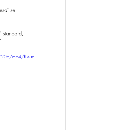
esa" se 
" standard, 
".
720p/mp4/file.m