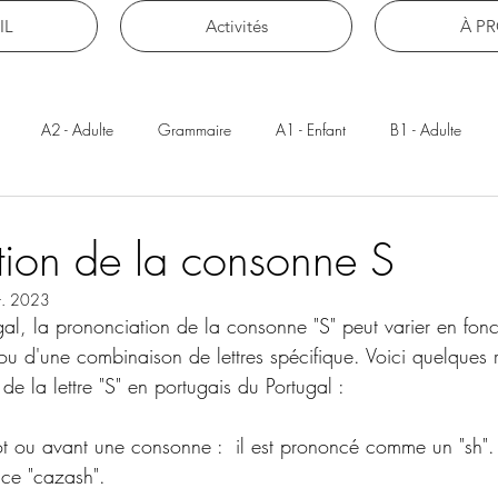
IL
Activités
À P
A2 - Adulte
Grammaire
A1 - Enfant
B1 - Adulte
tion de la consonne S
t. 2023
gal, la prononciation de la consonne "S" peut varier en fonc
ou d'une combinaison de lettres spécifique. Voici quelques 
de la lettre "S" en portugais du Portugal :
mot ou avant une consonne :  il est prononcé comme un "sh".
nce "cazash".