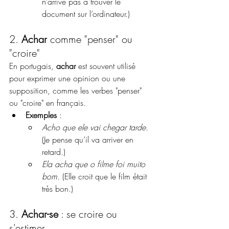
n’arrive pas à trouver le 
document sur l’ordinateur.)
2. 
Achar
 comme "penser" ou 
"croire"
En portugais, 
achar
 est souvent utilisé 
pour exprimer une opinion ou une 
supposition, comme les verbes "penser" 
ou "croire" en français.
Exemples
 :
Acho que ele vai chegar tarde.
(Je pense qu’il va arriver en 
retard.)
Ela acha que o filme foi muito 
bom.
 (Elle croit que le film était 
très bon.)
3. 
Achar-se
 : se croire ou 
s'estimer