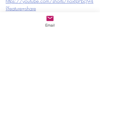
https://youtube.com/shorts/noxfpPbcJ94
?feature=share
Email
Posts récents
Voir tout