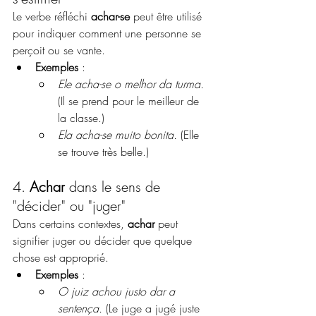
Le verbe réfléchi 
achar-se
 peut être utilisé 
pour indiquer comment une personne se 
perçoit ou se vante.
Exemples
 :
Ele acha-se o melhor da turma.
(Il se prend pour le meilleur de 
la classe.)
Ela acha-se muito bonita.
 (Elle 
se trouve très belle.)
4. 
Achar
 dans le sens de 
"décider" ou "juger"
Dans certains contextes, 
achar
 peut 
signifier juger ou décider que quelque 
chose est approprié.
Exemples
 :
O juiz achou justo dar a 
sentença.
 (Le juge a jugé juste 