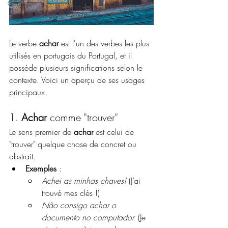
Conseil
Le verbe 
achar
 est l'un des verbes les plus 
utilisés en portugais du Portugal, et il 
possède plusieurs significations selon le 
contexte. Voici un aperçu de ses usages 
principaux.
1. 
Achar
 comme "trouver"
Le sens premier de 
achar
 est celui de 
"trouver" quelque chose de concret ou 
abstrait.
Exemples
 :
Achei as minhas chaves!
 (J’ai 
trouvé mes clés !)
Não consigo achar o 
documento no computador.
 (Je 