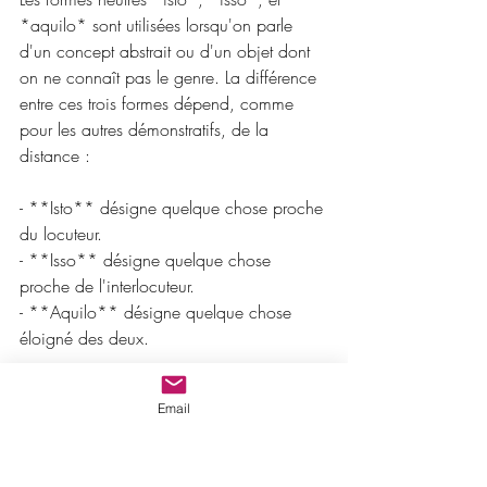
*aquilo* sont utilisées lorsqu'on parle 
d'un concept abstrait ou d'un objet dont 
on ne connaît pas le genre. La différence 
entre ces trois formes dépend, comme 
pour les autres démonstratifs, de la 
distance :
- **Isto** désigne quelque chose proche 
du locuteur.
- **Isso** désigne quelque chose 
proche de l'interlocuteur.
- **Aquilo** désigne quelque chose 
éloigné des deux.
Exemples :
Email
- _“O que é isto?”_  
  (Qu'est-ce que ceci ?)
- _“O que é isso?”_  