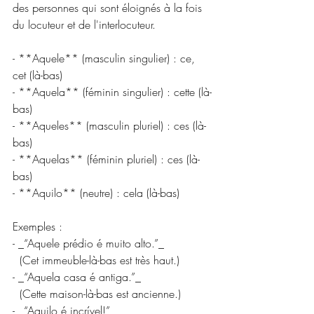
des personnes qui sont éloignés à la fois 
du locuteur et de l'interlocuteur.
- **Aquele** (masculin singulier) : ce, 
cet (là-bas)  
- **Aquela** (féminin singulier) : cette (là-
bas)  
- **Aqueles** (masculin pluriel) : ces (là-
bas)  
- **Aquelas** (féminin pluriel) : ces (là-
bas)  
- **Aquilo** (neutre) : cela (là-bas)
Exemples :
- _“Aquele prédio é muito alto.”_  
  (Cet immeuble-là-bas est très haut.)
- _“Aquela casa é antiga.”_  
  (Cette maison-là-bas est ancienne.)
- _“Aquilo é incrível!”_  