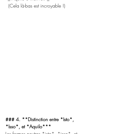
  (Cela là-bas est incroyable !)
### 4. **Distinction entre *Isto*, 
*Isso*, et *Aquilo***
Les formes neutres *isto*, *isso*, et 