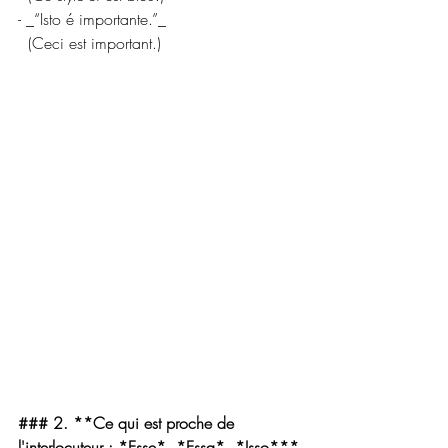
- _“Isto é importante.”_  
  (Ceci est important.)
### 2. **Ce qui est proche de 
l'interlocuteur : *Esse*, *Essa*, *Isso***