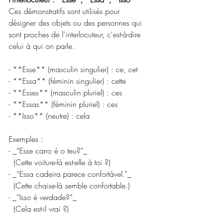
Ces démonstratifs sont utilisés pour 
désigner des objets ou des personnes qui 
sont proches de l'interlocuteur, c'est-à-dire 
celui à qui on parle.
- **Esse** (masculin singulier) : ce, cet  
- **Essa** (féminin singulier) : cette  
- **Esses** (masculin pluriel) : ces  
- **Essas** (féminin pluriel) : ces  
- **Isso** (neutre) : cela
Exemples :
- _“Esse carro é o teu?”_  
  (Cette voiture-là est-elle à toi ?)
- _“Essa cadeira parece confortável.”_  
  (Cette chaise-là semble confortable.)
- _“Isso é verdade?”_  
  (Cela est-il vrai ?)