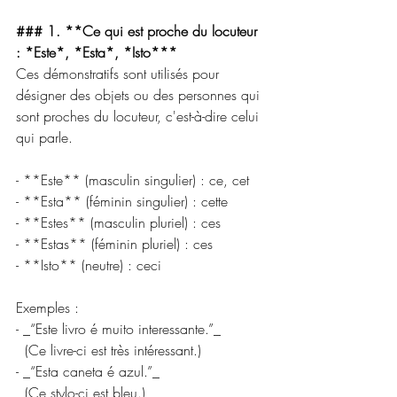
### 1. **Ce qui est proche du locuteur 
: *Este*, *Esta*, *Isto***
Ces démonstratifs sont utilisés pour 
désigner des objets ou des personnes qui 
sont proches du locuteur, c'est-à-dire celui 
qui parle.
- **Este** (masculin singulier) : ce, cet  
- **Esta** (féminin singulier) : cette  
- **Estes** (masculin pluriel) : ces  
- **Estas** (féminin pluriel) : ces  
- **Isto** (neutre) : ceci
Exemples :
- _“Este livro é muito interessante.”_  
  (Ce livre-ci est très intéressant.)
- _“Esta caneta é azul.”_  
  (Ce stylo-ci est bleu.)