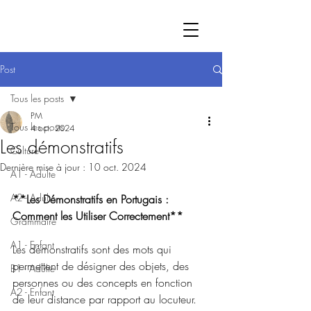
Post
Tous les posts
PM
Tous les posts
4 oct. 2024
Les démonstratifs
Culture
Dernière mise à jour :
10 oct. 2024
A1 - Adulte
A2 - Adulte
**Les Démonstratifs en Portugais : 
Comment les Utiliser Correctement**
Grammaire
A1 - Enfant
Les démonstratifs sont des mots qui 
permettent de désigner des objets, des 
B1 - Adulte
personnes ou des concepts en fonction 
A2 - Enfant
de leur distance par rapport au locuteur. 