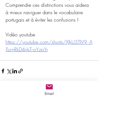
Comprendre ces distinctions vous aidera 
à mieux naviguer dans le vocabulaire 
portugais et à éviter les confusions !
Vidéo youtube
https://youtube.com/shorts/XJkU5TIV9_A
?si=RkD4sJsT--oYzpYr
Email
Posts récents
Voir tout