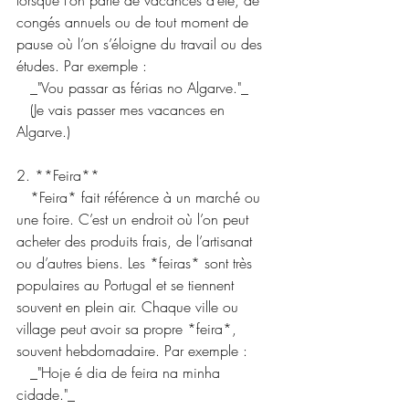
lorsque l’on parle de vacances d’été, de 
congés annuels ou de tout moment de 
pause où l’on s’éloigne du travail ou des 
études. Par exemple :  
   _"Vou passar as férias no Algarve."_  
   (Je vais passer mes vacances en 
Algarve.)
2. **Feira**  
   *Feira* fait référence à un marché ou 
une foire. C’est un endroit où l’on peut 
acheter des produits frais, de l’artisanat 
ou d’autres biens. Les *feiras* sont très 
populaires au Portugal et se tiennent 
souvent en plein air. Chaque ville ou 
village peut avoir sa propre *feira*, 
souvent hebdomadaire. Par exemple :  
   _"Hoje é dia de feira na minha 
cidade."_  