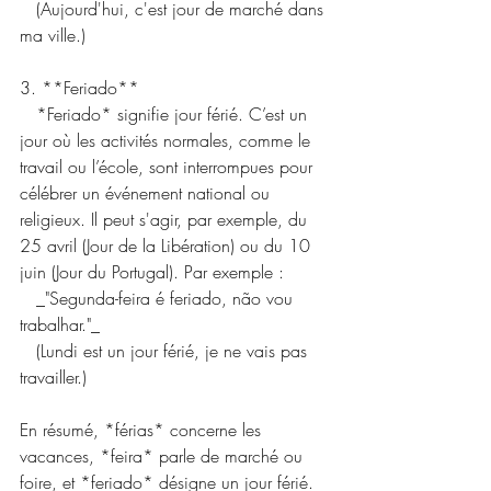
   (Aujourd'hui, c'est jour de marché dans 
ma ville.)
3. **Feriado**  
   *Feriado* signifie jour férié. C’est un 
jour où les activités normales, comme le 
travail ou l’école, sont interrompues pour 
célébrer un événement national ou 
religieux. Il peut s'agir, par exemple, du 
25 avril (Jour de la Libération) ou du 10 
juin (Jour du Portugal). Par exemple :  
   _"Segunda-feira é feriado, não vou 
trabalhar."_  
   (Lundi est un jour férié, je ne vais pas 
travailler.)
En résumé, *férias* concerne les 
vacances, *feira* parle de marché ou 
foire, et *feriado* désigne un jour férié. 