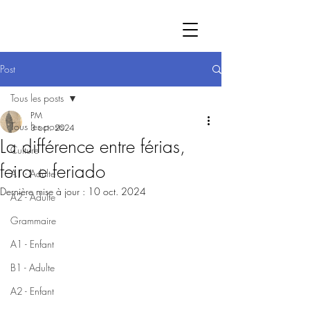
Post
Tous les posts
PM
Tous les posts
3 oct. 2024
La différence entre férias,
Culture
feira e feriado
A1 - Adulte
Dernière mise à jour :
10 oct. 2024
A2 - Adulte
Grammaire
A1 - Enfant
B1 - Adulte
A2 - Enfant