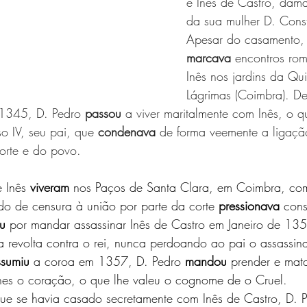
e Inês de Castro, dam
da sua mulher D. Cons
Apesar do casamento, 
marcava
 encontros ro
Inês nos jardins da Qu
Lágrimas (Coimbra). De
1345, D. Pedro 
passou
 a viver maritalmente com Inês, o q
so IV, seu pai, que 
condenava
 de forma veemente a ligaçã
orte e do povo.
 Inês 
viveram
 nos Paços de Santa Clara, em Coimbra, com 
do de censura à união por parte da corte 
pressionava
 cons
u
 por mandar assassinar Inês de Castro em Janeiro de 13
a revolta contra o rei, nunca perdoando ao pai o assassi
ssumiu
 a coroa em 1357, D. Pedro 
mandou
 prender e mata
lhes o coração, o que lhe valeu o cognome de o Cruel.
que se havia casado secretamente com Inês de Castro, D. 