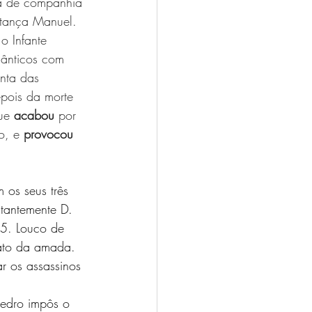
a de companhia 
tança Manuel. 
o Infante 
mânticos com 
inta das 
pois da morte 
ue 
acabou
 por 
o, e 
provocou
os seus três 
tantemente D. 
55. Louco de 
nato da amada. 
r os assassinos 
Pedro impôs o 