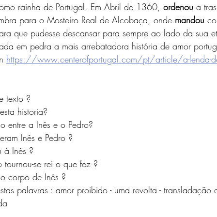
omo rainha de Portugal. Em Abril de 1360, 
ordenou
 a tra
mbra para o Mosteiro Real de Alcobaça, onde 
mandou
 co
para que pudesse descansar para sempre ao lado da sua e
izada em pedra a mais arrebatadora história de amor portu
		in 
https://www.centerofportugal.com/pt/article/a-lenda-de
e texto ?
sta historia? 
ão entre a Inês e o Pedro?
veram Inês e Pedro ?
 à Inês ?
tournou-se rei o que fez ?
o corpo de Inês ?
stas palavras : amor proibido - uma revolta - transladação 
ada