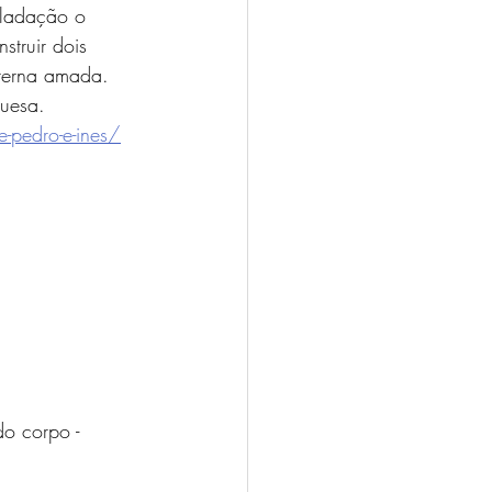
sladação o 
nstruir dois 
terna amada. 
guesa.
-pedro-e-ines/
do corpo - 