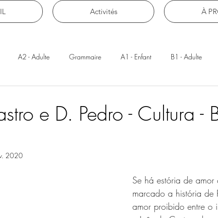
IL
Activités
À P
A2 - Adulte
Grammaire
A1 - Enfant
B1 - Adulte
stro e D. Pedro - Cultura - 
v. 2020
Se há estória de amor 
marcado a história de 
amor proibido entre o i