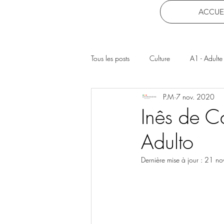
ACCUE
Tous les posts
Culture
A1 - Adulte
P.M
7 nov. 2020
Inês de Ca
Adulto
Dernière mise à jour :
21 no